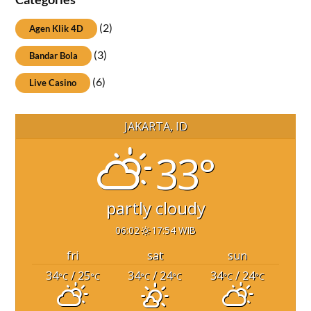
(2)
Agen Klik 4D
(3)
Bandar Bola
(6)
Live Casino
JAKARTA, ID
33°
partly cloudy
06:02
17:54 WIB
fri
sat
sun
34
/ 25
34
/ 24
34
/ 24
°C
°C
°C
°C
°C
°C