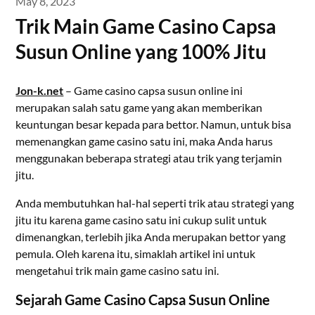
May 8, 2023
Trik Main Game Casino Capsa
Susun Online yang 100% Jitu
Jon-k.net
– Game casino capsa susun online ini
merupakan salah satu game yang akan memberikan
keuntungan besar kepada para bettor. Namun, untuk bisa
memenangkan game casino satu ini, maka Anda harus
menggunakan beberapa strategi atau trik yang terjamin
jitu.
Anda membutuhkan hal-hal seperti trik atau strategi yang
jitu itu karena game casino satu ini cukup sulit untuk
dimenangkan, terlebih jika Anda merupakan bettor yang
pemula. Oleh karena itu, simaklah artikel ini untuk
mengetahui trik main game casino satu ini.
Sejarah Game Casino Capsa Susun Online