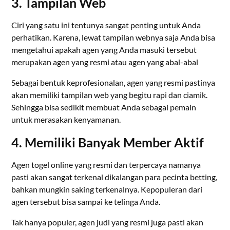
3. Tampilan Web
Ciri yang satu ini tentunya sangat penting untuk Anda
perhatikan. Karena, lewat tampilan webnya saja Anda bisa
mengetahui apakah agen yang Anda masuki tersebut
merupakan agen yang resmi atau agen yang abal-abal
Sebagai bentuk keprofesionalan, agen yang resmi pastinya
akan memiliki tampilan web yang begitu rapi dan ciamik.
Sehingga bisa sedikit membuat Anda sebagai pemain
untuk merasakan kenyamanan.
4. Memiliki Banyak Member Aktif
Agen togel online yang resmi dan terpercaya namanya
pasti akan sangat terkenal dikalangan para pecinta betting,
bahkan mungkin saking terkenalnya. Kepopuleran dari
agen tersebut bisa sampai ke telinga Anda.
Tak hanya populer, agen judi yang resmi juga pasti akan