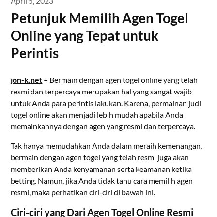
April 5, 2023
Petunjuk Memilih Agen Togel
Online yang Tepat untuk
Perintis
jon-k.net
– Bermain dengan agen togel online yang telah
resmi dan terpercaya merupakan hal yang sangat wajib
untuk Anda para perintis lakukan. Karena, permainan judi
togel online akan menjadi lebih mudah apabila Anda
memainkannya dengan agen yang resmi dan terpercaya.
Tak hanya memudahkan Anda dalam meraih kemenangan,
bermain dengan agen togel yang telah resmi juga akan
memberikan Anda kenyamanan serta keamanan ketika
betting. Namun, jika Anda tidak tahu cara memilih agen
resmi, maka perhatikan ciri-ciri di bawah ini.
Ciri-ciri yang Dari Agen Togel Online Resmi