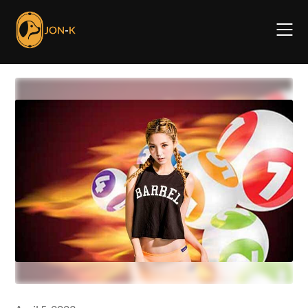
Skip
to
content