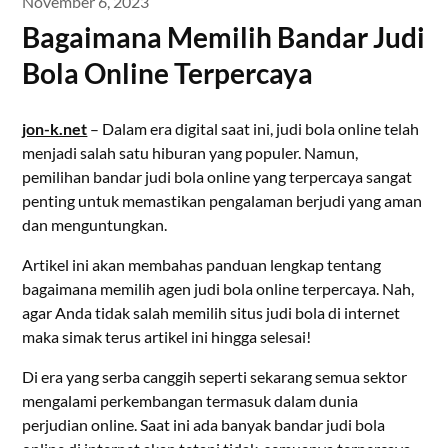
November 6, 2023
Bagaimana Memilih Bandar Judi
Bola Online Terpercaya
jon-k.net
– Dalam era digital saat ini, judi bola online telah
menjadi salah satu hiburan yang populer. Namun,
pemilihan bandar judi bola online yang terpercaya sangat
penting untuk memastikan pengalaman berjudi yang aman
dan menguntungkan.
Artikel ini akan membahas panduan lengkap tentang
bagaimana memilih agen judi bola online terpercaya. Nah,
agar Anda tidak salah memilih situs judi bola di internet
maka simak terus artikel ini hingga selesai!
Di era yang serba canggih seperti sekarang semua sektor
mengalami perkembangan termasuk dalam dunia
perjudian online. Saat ini ada banyak bandar judi bola