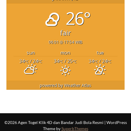
26°
fair
06:01
17:54 WIB
sun
mon
tue
34
/ 24
34
/ 25
34
/ 24
°C
°C
°C
°C
°C
°C
powered by
Weather Atlas
©2026 Agen Togel Klik 4D dan Bandar Judi Bola Resmi
| WordPress
Theme by
SuperbThemes