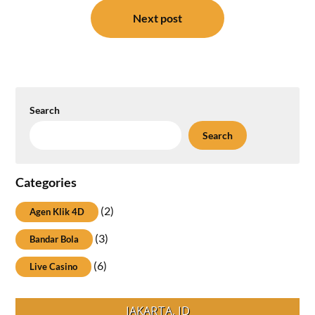
Next post
Search
Search
Categories
(2)
Agen Klik 4D
(3)
Bandar Bola
(6)
Live Casino
JAKARTA, ID