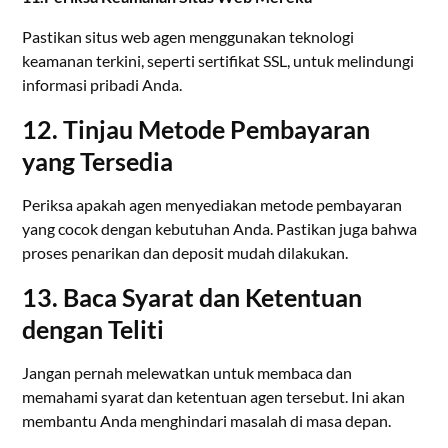
Pastikan situs web agen menggunakan teknologi
keamanan terkini, seperti sertifikat SSL, untuk melindungi
informasi pribadi Anda.
1
2
. Tinjau Metode Pembayaran
yang Tersedia
Periksa apakah agen menyediakan metode pembayaran
yang cocok dengan kebutuhan Anda. Pastikan juga bahwa
proses penarikan dan deposit mudah dilakukan.
1
3
. Baca Syarat dan Ketentuan
dengan Teliti
Jangan pernah melewatkan untuk membaca dan
memahami syarat dan ketentuan agen tersebut. Ini akan
membantu Anda menghindari masalah di masa depan.