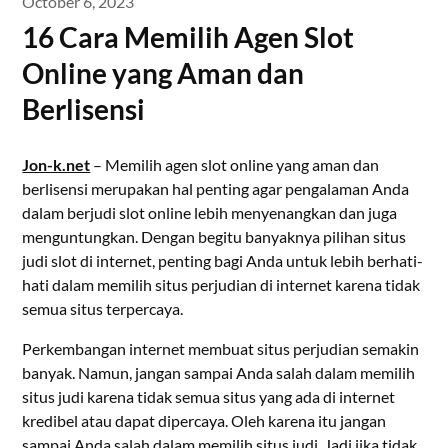
October 6, 2023
16 Cara Memilih Agen Slot
Online yang Aman dan
Berlisensi
Jon-k.net
– Memilih agen slot online yang aman dan
berlisensi merupakan hal penting agar pengalaman Anda
dalam berjudi slot online lebih menyenangkan dan juga
menguntungkan. Dengan begitu banyaknya pilihan situs
judi slot di internet, penting bagi Anda untuk lebih berhati-
hati dalam memilih situs perjudian di internet karena tidak
semua situs terpercaya.
Perkembangan internet membuat situs perjudian semakin
banyak. Namun, jangan sampai Anda salah dalam memilih
situs judi karena tidak semua situs yang ada di internet
kredibel atau dapat dipercaya. Oleh karena itu jangan
sampai Anda salah dalam memilih situs judi. Jadi jika tidak