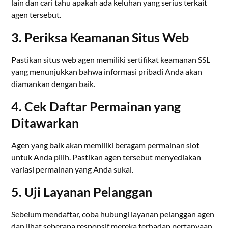
lain dan cari tahu apakah ada keluhan yang serius terkait
agen tersebut.
3
. Periksa Keamanan Situs Web
Pastikan situs web agen memiliki sertifikat keamanan SSL
yang menunjukkan bahwa informasi pribadi Anda akan
diamankan dengan baik.
4
. Cek Daftar Permainan yang
Ditawarkan
Agen yang baik akan memiliki beragam permainan slot
untuk Anda pilih. Pastikan agen tersebut menyediakan
variasi permainan yang Anda sukai.
5
. Uji Layanan Pelanggan
Sebelum mendaftar, coba hubungi layanan pelanggan agen
dan lihat seberapa responsif mereka terhadap pertanyaan