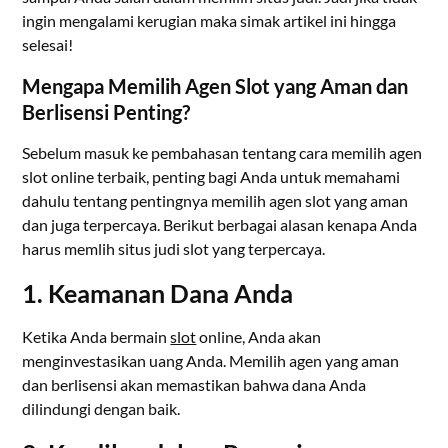
ingin mengalami kerugian maka simak artikel ini hingga
selesai!
Mengapa Memilih Agen Slot yang Aman dan
Berlisensi Penting?
Sebelum masuk ke pembahasan tentang cara memilih agen
slot online terbaik, penting bagi Anda untuk memahami
dahulu tentang pentingnya memilih agen slot yang aman
dan juga terpercaya. Berikut berbagai alasan kenapa Anda
harus memlih situs judi slot yang terpercaya.
1. Keamanan Dana Anda
Ketika Anda bermain
slot
online, Anda akan
menginvestasikan uang Anda. Memilih agen yang aman
dan berlisensi akan memastikan bahwa dana Anda
dilindungi dengan baik.