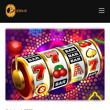
Skip
to
content