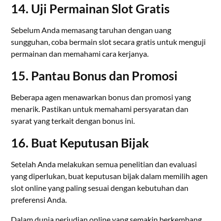
1
4
. Uji Permainan Slot Gratis
Sebelum Anda memasang taruhan dengan uang
sungguhan, coba bermain slot secara gratis untuk menguji
permainan dan memahami cara kerjanya.
1
5
. Pantau Bonus dan Promosi
Beberapa agen menawarkan bonus dan promosi yang
menarik. Pastikan untuk memahami persyaratan dan
syarat yang terkait dengan bonus ini.
16
. Buat Keputusan Bijak
Setelah Anda melakukan semua penelitian dan evaluasi
yang diperlukan, buat keputusan bijak dalam memilih agen
slot online yang paling sesuai dengan kebutuhan dan
preferensi Anda.
Dalam dunia perjudian online yang semakin berkembang,